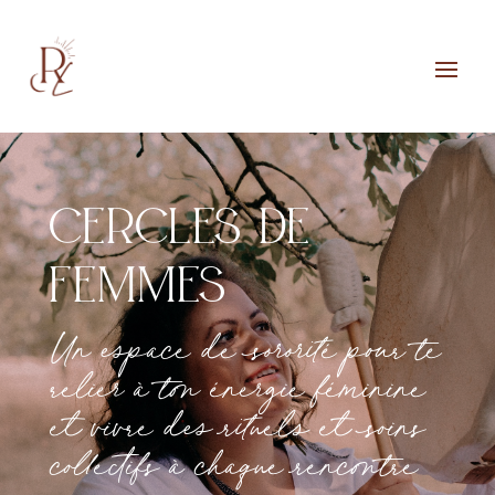
cercles de
femmes
Un espace de sororité pour te
relier à ton énergie féminine
et vivre des rituels et soins
collectifs à chaque rencontre