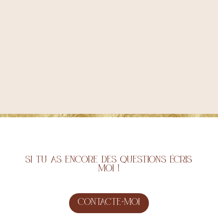
joie. 
bientô
espac
AURO
Si tu as encore des questions écris
moi !
Contacte-moi