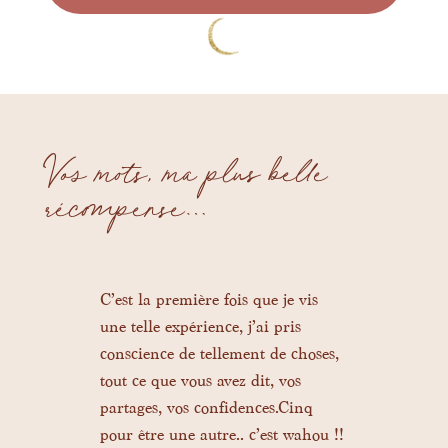
Vos mots, ma plus belle
récompense…
nité
C’est la première fois que je vis
Je rep
moi.
une telle expérience, j’ai pris
femme
es
conscience de tellement de choses,
harmo
tout ce que vous avez dit, vos
profo
partages, vos confidences.Cinq
espace
 une
pour être une autre.. c’est wahou !!
as ouv