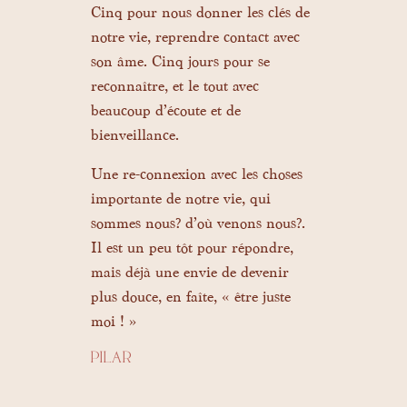
te et
Cinq pour nous donner les clés de
chama
à
notre vie, reprendre contact avec
plein
son âme. Cinq jours pour se
de pre
reconnaître, et le tout avec
simpli
beaucoup d’écoute et de
délica
bienveillance.
sentie
vivre 
Une re-connexion avec les choses
que t
importante de notre vie, qui
conne
sommes nous? d’où venons nous?.
Une ma
Il est un peu tôt pour répondre,
déploy
mais déjà une envie de devenir
libre
plus douce, en faîte, « être juste
avec a
moi ! »
baigne
accom
PILAR
fluide
vérita