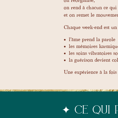
on réorganise,
on rend à chacun ce qui 
et on remet le mouvement
Chaque week-end est un 
l’âme prend la parole
les mémoires karmiques
les soins vibratoires 
la guérison devient co
Une expérience à la fois
✦
CE QUI 