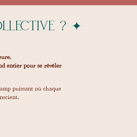
llective ?
✦
eure.
nd entier pour se révéler
champ puissant où chaque
nscient.