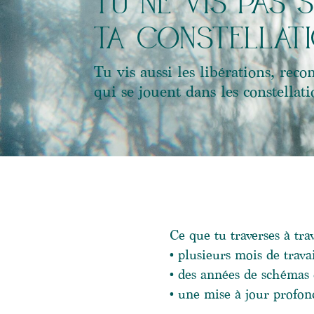
tu ne vis pas 
ta constellat
Tu vis aussi les libérations, rec
qui se jouent dans les constellat
Ce que tu traverses à trav
• plusieurs mois de trav
• des années de schémas 
• une mise à jour profon