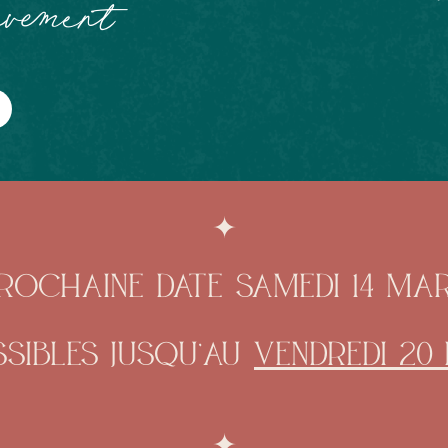
ouvement
✦
rochaine date samedi 14 ma
ssibles jusqu’au
vendredi 20 
✦