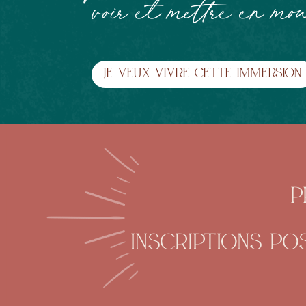
voir et mettre en m
je veux vivre cette immersion
p
inscriptions po