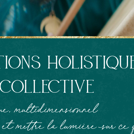
ions holistiqu
 collective
e, multidimensionnel
s et mettre la lumière sur ce 