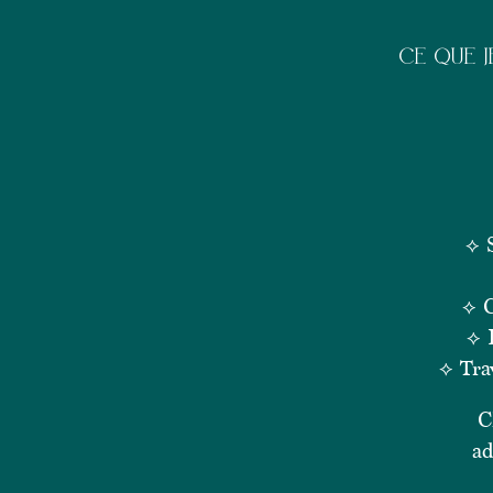
CE QUE J
⟡ 
⟡ C
⟡ 
⟡ Tra
C
ad