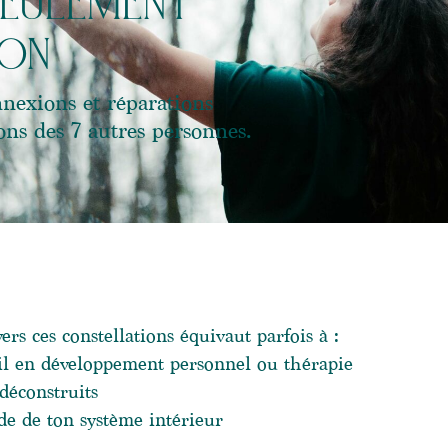
seulement
ion
onnexions et réparations
ions des 7 autres personnes.
ers ces constellations équivaut parfois à :
ail en développement personnel ou thérapie
déconstruits
de de ton système intérieur