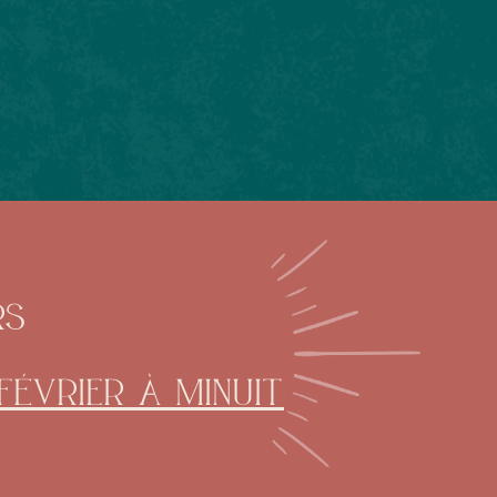
rs
février à minuit