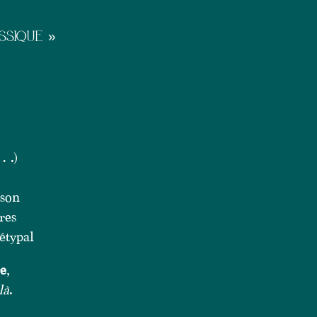
SSIQUE »
e…)
 son
res
étypal
e
,
là
.