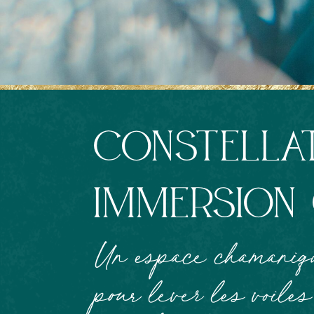
constellat
immersion
Un espace chamaniqu
pour lever les voile