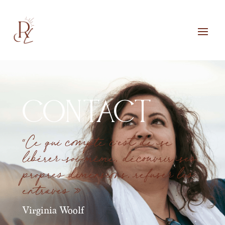
Contact
“Ce qui compte c’est de se
libérer soi-même, découvrir ses
propres dimensions, refuser les
entraves »
Virginia Woolf