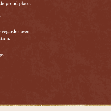
ude prend place.
.
 regarder avec
ction.
ge.