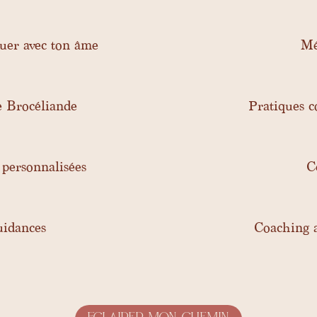
guer avec ton âme
Mé
e Brocéliande
Pratiques co
 personnalisées
C
uidances
Coaching a