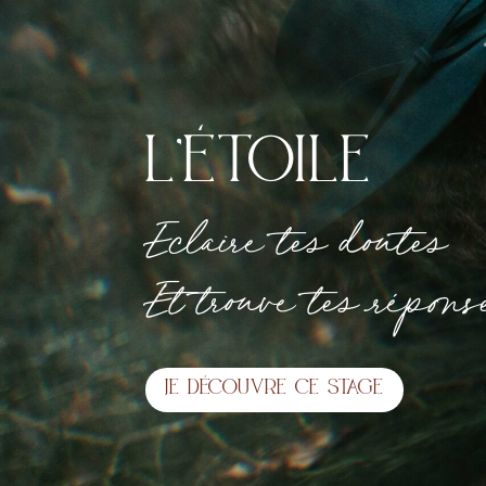
l’étoile
Eclaire tes doutes
Et trouve tes répons
Je découvre ce stage