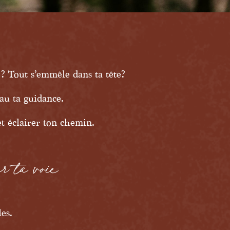
 ? Tout s’emmêle dans ta tête?
eau ta guidance.
et éclairer ton chemin.
r ta voie
es.