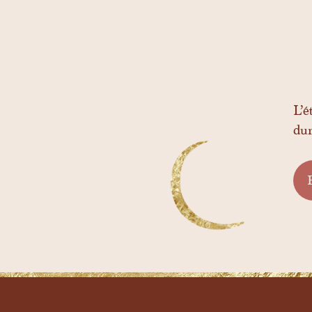
L’é
dur