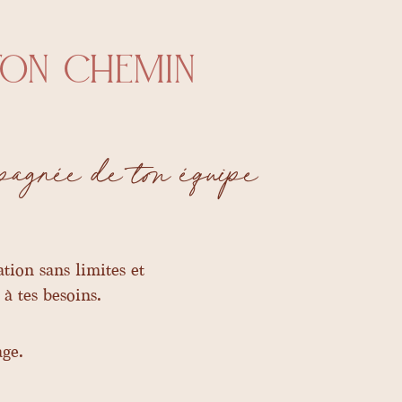
ton chemin
mpagnée de ton équipe
ation sans limites et
à tes besoins.
age.