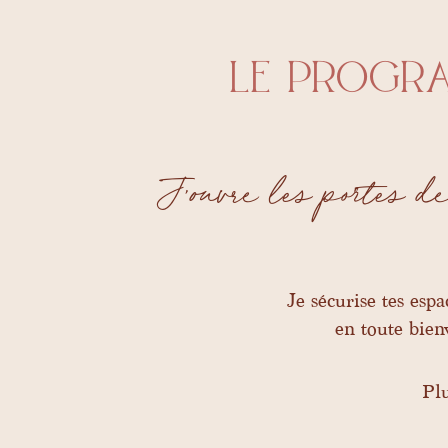
le progra
J’ouvre les portes d
Je sécurise tes espa
en toute bien
Plu