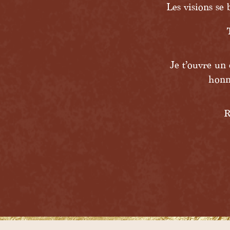
Les visions se 
Je t’ouvre un
honnê