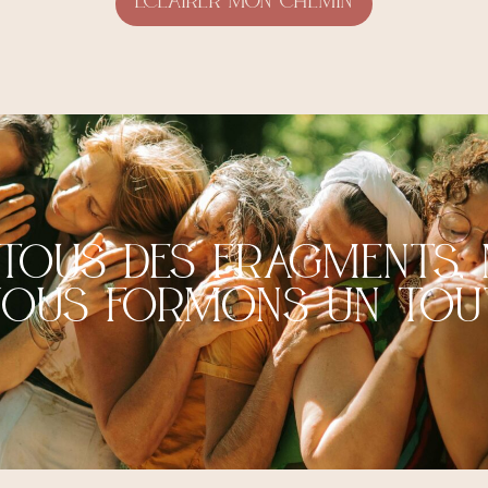
Eclairer mon chemin
ous des fragments, 
nous formons un tou