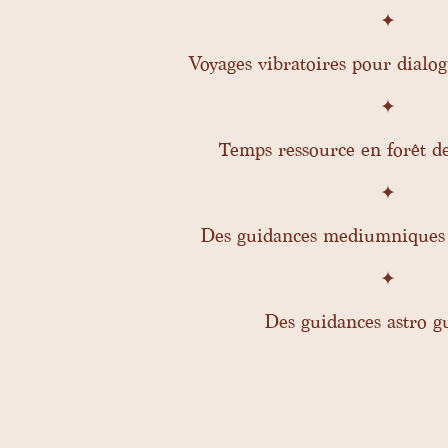
✦
Voyages vibratoires pour dialo
✦
Temps ressource en forêt
d
✦
Des guidances mediumniques
✦
Des guidances astro g