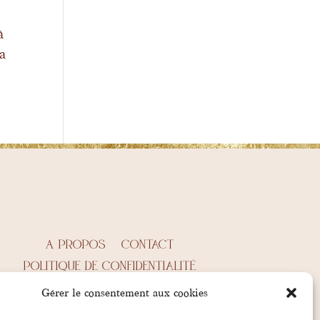
à
ca
A propos
Contact
Politique de confidentialité
Politique de cookies (EU)
CGV
Gérer le consentement aux cookies