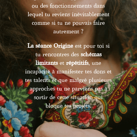
ou des fonctionnements dans
lequel tu reviens inévitablement
comme si tu ne pouvais faire
autrement ?
La séance Origine
est pour toi si
tu rencontres des
schémas
limitants
et
répétitifs
, une
incapacité à manifester tes dons et
tes talents et que malgré plusieurs
approches tu ne parviens pas à
sortir de cette situation qui
bloque tes projets.