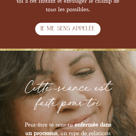
toi à cet instant et envisager le champ de
tous les possibles.
Je me sens appelée
Cette séance est
faite pour toi
Peut-être te sens-tu
enfermée dans
un processus
, un type de relations