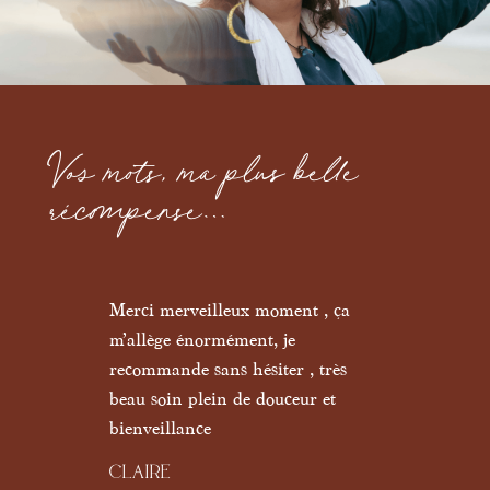
Vos mots, ma plus belle
récompense…
Merci merveilleux moment , ça
J’ai 
ent
m’allège énormément, je
pour 
recommande sans hésiter , très
J’app
er
beau soin plein de douceur et
savai
à la
bienveillance
gros 
que j
CLAIRE
 m’a
me gu