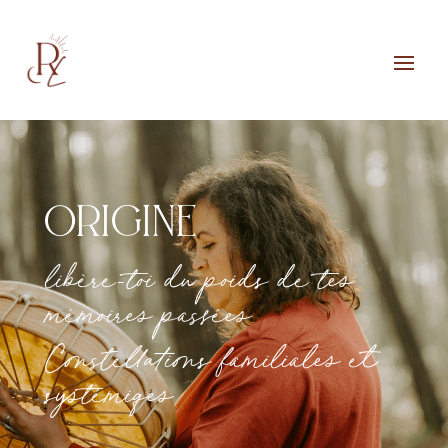
Origine
libère-toi du poids de tes
mémoires passées
Constellations familiales et
systémiqes